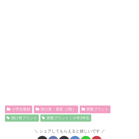
小学生教材
掛け算・筆算（2桁）
算数プリント
掛け算プリント
算数プリント｜小学3年生
シェアしてもらえると嬉しいです