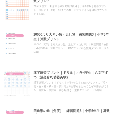
数プリント
50マス計算・引き算｜練習問題 5枚目｜小学1年生｜算数プリン
ト。2桁（11〜19）−10までの数。PDFファイルを無料ダウンロー
ド＆印刷。
10000より大きい数・足し算｜練習問題3｜小学3年
10000より大きい数・足し算
生｜算数プリント
10000（1万）より大きい数・足し算（たし算）｜練習問題 3枚目
｜小学3年生｜算数プリント。PDFファイルを無料ダウンロード＆
印刷。
漢字練習プリント｜ドリル｜小学4年生｜八文字ず
国語プリント
つ（治努倉札功器英牧）
漢字練習プリント｜ドリル｜小学4年生｜1枚のプリントに「治・
努・倉・札・功・器・英・牧」8文字をまとめてなぞり書きができ
る。音読み・訓読み、書き順付き。無料ダウンロード＆印刷。
四角形の角（角度）｜練習問題3｜小学5年生｜算数
四角形・多角形の角（角度）