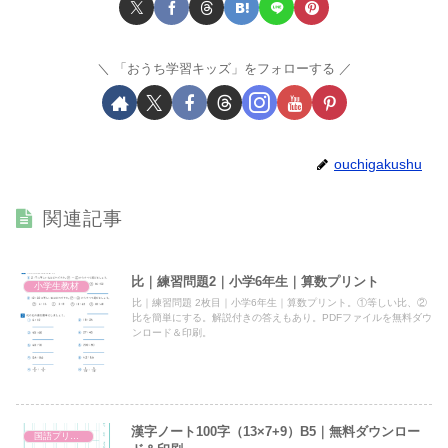
「おうち学習キッズ」をフォローする
ouchigakushu
関連記事
比｜練習問題2｜小学6年生｜算数プリント
小学生教材
比｜練習問題 2枚目｜小学6年生｜算数プリント。①等しい比、②
比を簡単にする。解説付きの答えもあり。PDFファイルを無料ダウ
ンロード＆印刷。
漢字ノート100字（13×7+9）B5｜無料ダウンロー
国語プリント