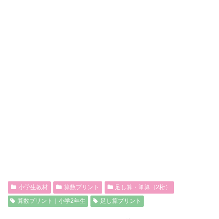
小学生教材
算数プリント
足し算・筆算（2桁）
算数プリント｜小学2年生
足し算プリント