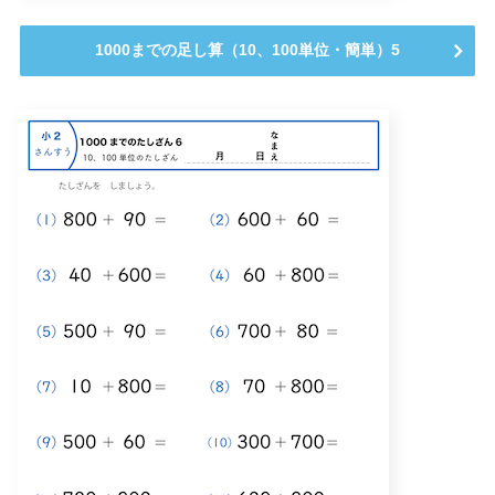
1000までの足し算（10、100単位・簡単）5