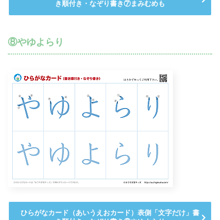
き順付き・なぞり書き⑦まみむめも
⑧やゆよらり
ひらがなカード（あいうえおカード）表側「文字だけ」書