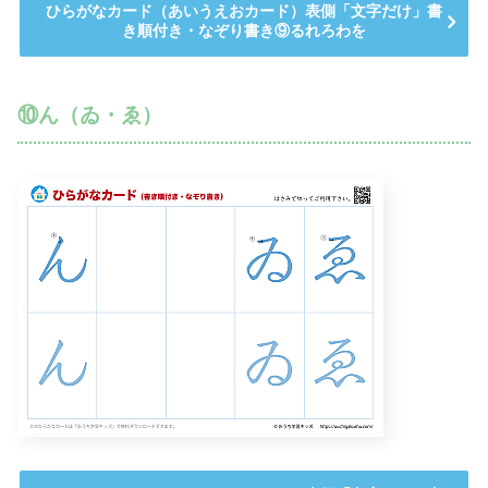
ひらがなカード（あいうえおカード）表側「文字だけ」書
き順付き・なぞり書き⑨るれろわを
⑩ん（ゐ・ゑ）