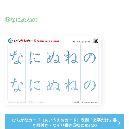
⑤なにぬねの
ひらがなカード（あいうえおカード）表側「文字だけ」書
き順付き・なぞり書き⑤なにぬねの