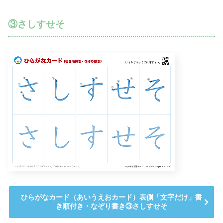
③さしすせそ
ひらがなカード（あいうえおカード）表側「文字だけ」書
き順付き・なぞり書き③さしすせそ