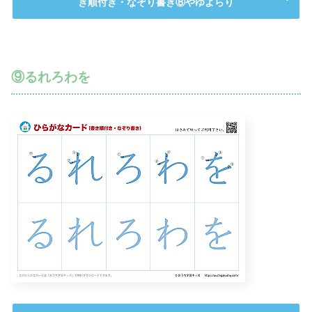
き順付き・なぞり書き⑧やゆよらり
⑨るれろわを