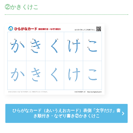
②かきくけこ
ひらがなカード（あいうえおカード）表側「文字だけ」書
き順付き・なぞり書き②かきくけこ