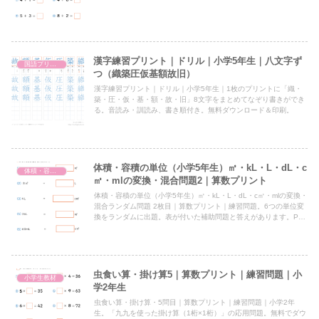
漢字練習プリント｜ドリル｜小学5年生｜八文字ず
国語プリント
つ（織築圧仮基額故旧）
漢字練習プリント｜ドリル｜小学5年生｜1枚のプリントに「織・
築・圧・仮・基・額・故・旧」8文字をまとめてなぞり書きができ
る。音読み・訓読み、書き順付き。無料ダウンロード＆印刷。
体積・容積の単位（小学5年生）㎥・kL・L・dL・c
体積・容積の単位（小学5年生）㎥・kL・L・dL・c㎥・mlの変換
㎥・mlの変換・混合問題2｜算数プリント
体積・容積の単位（小学5年生）㎥・kL・L・dL・c㎥・mlの変換・
混合ランダム問題 2枚目｜算数プリント｜練習問題。6つの単位変
換をランダムに出題。表が付いた補助問題と答えがあります。PDF
ファイルを無料ダウンロード＆印刷。
虫食い算・掛け算5｜算数プリント｜練習問題｜小
小学生教材
学2年生
虫食い算・掛け算・5問目｜算数プリント｜練習問題｜小学2年
生。「九九を使った掛け算（1桁×1桁）」の応用問題。無料でダウ